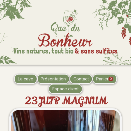
Vins natures,
tout bio
& sans sulfites
La cave
Présentation
Contact
Panier
0
Espace client
23JUTP MAGNUM