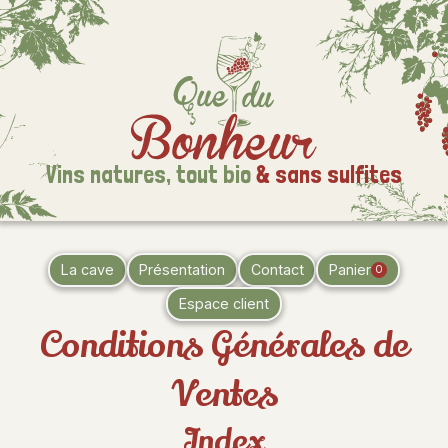
Vins natures,
tout bio
& sans sulfites
La cave
Présentation
Contact
Panier
0
Espace client
Conditions Générales de
Ventes
Index