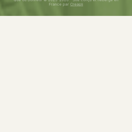
France par
Creapli