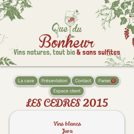
Vins natures,
tout bio
& sans sulfites
La cave
Présentation
Contact
Panier
0
Espace client
LES CEDRES 2015
Vins blancs
Jura