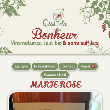
Vins natures,
tout bio
& sans sulfites
La cave
Présentation
Contact
Panier
0
Espace client
MARIE ROSE