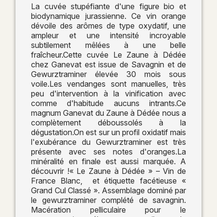
La cuvée stupéfiante d'une figure bio et
biodynamique jurassienne. Ce vin orange
dévoile des arômes de type oxydatif, une
ampleur et une intensité incroyable
subtilement mêlées à une belle
fraîcheur.Cette cuvée Le Zaune à Dédée
chez Ganevat est issue de Savagnin et de
Gewurztraminer élevée 30 mois sous
voile.Les vendanges sont manuelles, très
peu d'intervention à la vinification avec
comme d'habitude aucuns intrants.Ce
magnum Ganevat du Zaune à Dédée nous a
complètement déboussolés à la
dégustation.On est sur un profil oxidatif mais
l'exubérance du Gewurztraminer est très
présente avec ses notes d'oranges.La
minéralité en finale est aussi marquée. A
découvrir !« Le Zaune à Dédée » – Vin de
France Blanc, et étiquette facétieuse «
Grand Cul Classé ». Assemblage dominé par
le gewurztraminer complété de savagnin.
Macération pelliculaire pour le