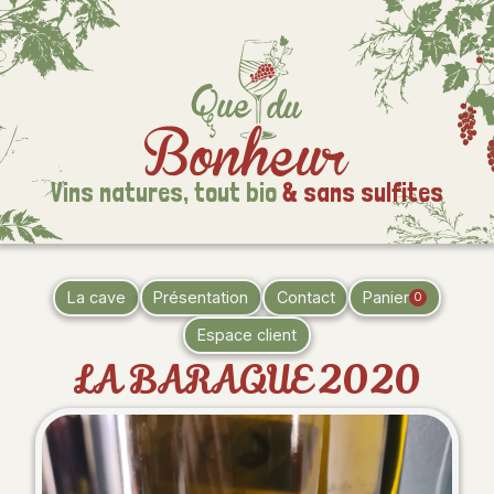
Vins natures,
tout bio
& sans sulfites
La cave
Présentation
Contact
Panier
0
Espace client
LA BARAQUE 2020