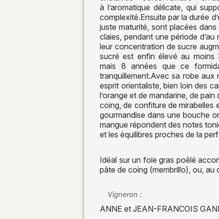
à l’aromatique délicate, qui supp
complexité.Ensuite par la durée d’é
juste maturité, sont placées dans 
claies, pendant une période d’au
leur concentration de sucre augme
sucré est enfin élevé au moins
mais 8 années que ce formidab
tranquillement.Avec sa robe aux r
esprit orientaliste, bien loin des 
l’orange et de mandarine, de pain d
coing, de confiture de mirabelles
gourmandise dans une bouche onct
mangue répondent des notes toniq
et les équilibres proches de la per
Idéal sur un foie gras poêlé acc
pâte de coing (membrillo), ou, au 
Vigneron :
ANNE et JEAN-FRANCOIS GA