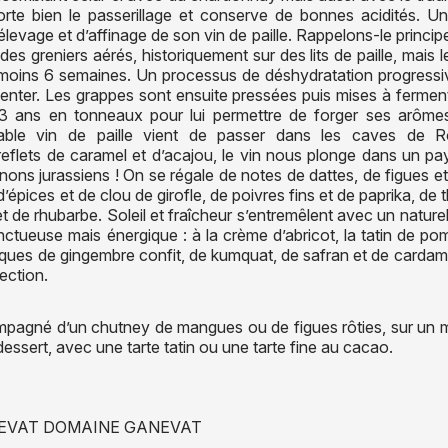
orte bien le passerillage et conserve de bonnes acidités. Un
levage et d’affinage de son vin de paille. Rappelons-le principe 
des greniers aérés, historiquement sur des lits de paille, mais 
 moins 6 semaines. Un processus de déshydratation progressiv
nter. Les grappes sont ensuite pressées puis mises à ferment
 3 ans en tonneaux pour lui permettre de forger ses arôme
le vin de paille vient de passer dans les caves de Rotal
eflets de caramel et d’acajou, le vin nous plonge dans un pa
canons jurassiens ! On se régale de notes de dattes, de figues et
’épices et de clou de girofle, de poivres fins et de paprika, de t
 et de rhubarbe. Soleil et fraîcheur s’entremêlent avec un natu
ueuse mais énergique : à la crème d’abricot, la tatin de pom
ues de gingembre confit, de kumquat, de safran et de carda
fection.
ompagné d’un chutney de mangues ou de figues rôties, sur un
dessert, avec une tarte tatin ou une tarte fine au cacao.
NEVAT DOMAINE GANEVAT