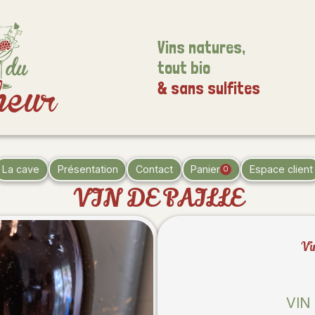
Vins natures,
tout bio
& sans sulfites
La cave
Présentation
Contact
Panier
Espace client
0
VIN DE PAILLE
Vi
VIN