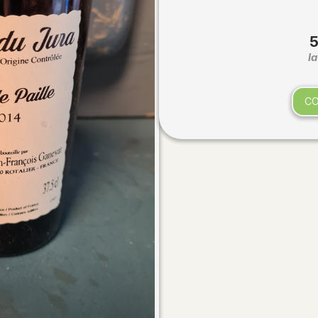
5
la
C