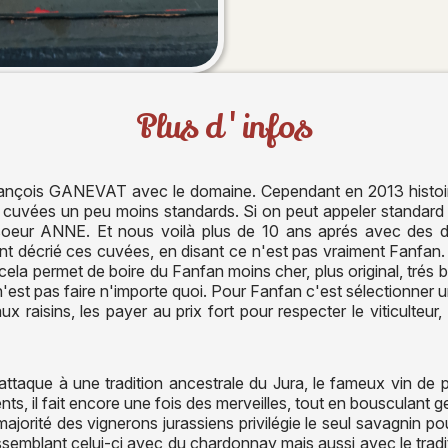
Plus d'infos
rançois GANEVAT avec le domaine. Cependant en 2013 histoire
 cuvées un peu moins standards. Si on peut appeler standard 
oeur ANNE. Et nous voilà plus de 10 ans aprés avec des d
nt décrié ces cuvées, en disant ce n'est pas vraiment Fanfan. Et 
t cela permet de boire du Fanfan moins cher, plus original, tré
est pas faire n'importe quoi. Pour Fanfan c'est sélectionner un 
ux raisins, les payer au prix fort pour respecter le viticulteur,
aque à une tradition ancestrale du Jura, le fameux vin de pa
ents, il fait encore une fois des merveilles, tout en bousculant
ajorité des vignerons jurassiens privilégie le seul savagnin pou
 assemblant celui-ci avec du chardonnay mais aussi avec le tra