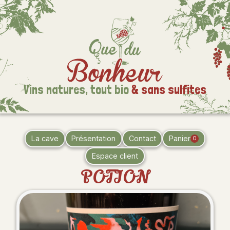
Vins natures,
tout bio
& sans sulfites
La cave
Présentation
Contact
Panier
0
Espace client
POTION