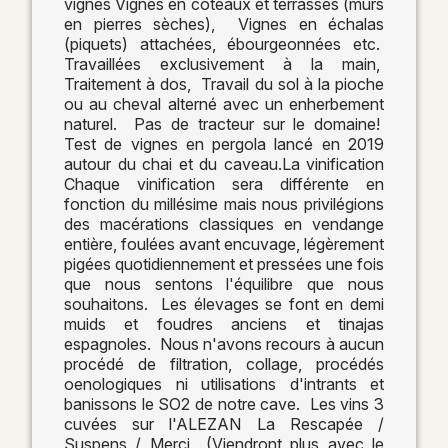
vignes Vignes en coteaux et terrasses (murs
en pierres sèches), Vignes en échalas
(piquets) attachées, ébourgeonnées etc.
Travaillées exclusivement à la main,
Traitement à dos, Travail du sol à la pioche
ou au cheval alterné avec un enherbement
naturel. Pas de tracteur sur le domaine!
Test de vignes en pergola lancé en 2019
autour du chai et du caveau.La vinification
Chaque vinification sera différente en
fonction du millésime mais nous privilégions
des macérations classiques en vendange
entière, foulées avant encuvage, légèrement
pigées quotidiennement et pressées une fois
que nous sentons l'équilibre que nous
souhaitons. Les élevages se font en demi
muids et foudres anciens et tinajas
espagnoles. Nous n'avons recours à aucun
procédé de filtration, collage, procédés
oenologiques ni utilisations d'intrants et
banissons le SO2 de notre cave. Les vins 3
cuvées sur l'ALEZAN La Rescapée /
Suspens / Merci (Viendront plus avec le