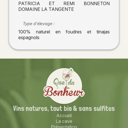
PATRICIA ET REMI BONNETON
DOMAINE LA TANGENTE
Type d'élevage :
100% naturel en foudres et tinajas
espagnols
Vins natures,
tout bio
& sans sulfites
Accueil
La cave
Présentation