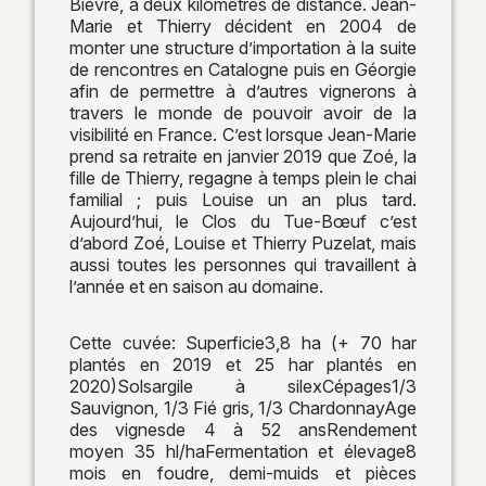
Bièvre, à deux kilomètres de distance. Jean-
Marie et Thierry décident en 2004 de
monter une structure d’importation à la suite
de rencontres en Catalogne puis en Géorgie
afin de permettre à d’autres vignerons à
travers le monde de pouvoir avoir de la
visibilité en France. C’est lorsque Jean-Marie
prend sa retraite en janvier 2019 que Zoé, la
fille de Thierry, regagne à temps plein le chai
familial ; puis Louise un an plus tard.
Aujourd’hui, le Clos du Tue-Bœuf c’est
d’abord Zoé, Louise et Thierry Puzelat, mais
aussi toutes les personnes qui travaillent à
l’année et en saison au domaine.
Cette cuvée: Superficie3,8 ha (+ 70 har
plantés en 2019 et 25 har plantés en
2020)Solsargile à silexCépages1/3
Sauvignon, 1/3 Fié gris, 1/3 ChardonnayAge
des vignesde 4 à 52 ansRendement
moyen 35 hl/haFermentation et élevage8
mois en foudre, demi-muids et pièces