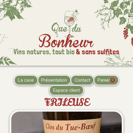
Vins natures,
tout bio
& sans sulfites
La cave
Présentation
Contact
Panier
0
Espace client
FRILEUSE