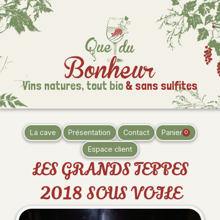
Vins natures,
tout bio
& sans sulfites
La cave
Présentation
Contact
Panier
0
Espace client
LES GRANDS TEPPES
2018 SOUS VOILE