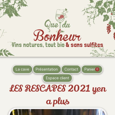
Vins natures,
tout bio
& sans sulfites
La cave
Présentation
Contact
Panier
0
Espace client
LES RESCAPES 2021 yen
a plus