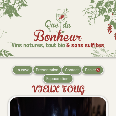
Vins natures,
tout bio
& sans sulfites
La cave
Présentation
Contact
Panier
0
Espace client
VIEUX FOUG