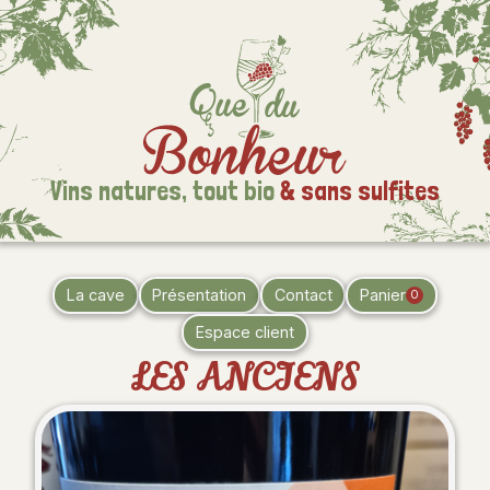
Vins natures,
tout bio
& sans sulfites
La cave
Présentation
Contact
Panier
0
Espace client
LES ANCIENS