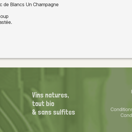
lanc de Blancs Un Champagne
coup
astée.
Vins natures,
tout bio
Condition
& sans sulfites
Condi