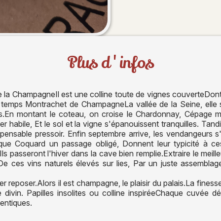
Plus d'infos
e la ChampagneIl est une colline toute de vignes couverteDont
 temps Montrachet de ChampagneLa vallée de la Seine, elle
.En montant le coteau, on croise le Chardonnay, Cépage maj
r habile, Et le sol et la vigne s'épanouissent tranquilles. Tandi
ispensable pressoir. Enfin septembre arrive, les vendangeurs s'af
antique Coquard un passage obligé, Donnent leur typicité à 
 Ils passeront l'hiver dans la cave bien remplie.Extraire le meil
De ces vins naturels élevés sur lies, Par un juste assemblage
r reposer.Alors il est champagne, le plaisir du palais.La finesse 
divin. Papilles insolites ou colline inspiréeChaque cuvée d
entiques.