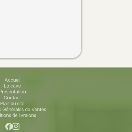
Accueil
La cave
Présentation
Contact
Plan du site
s Générales de Ventes
tions de livraions