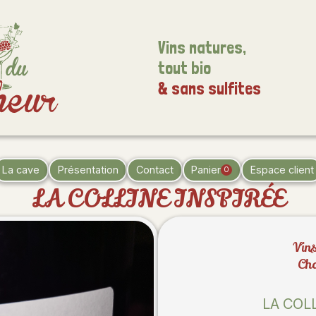
Vins natures,
tout bio
& sans sulfites
La cave
Présentation
Contact
Panier
Espace client
0
LA COLLINE INSPIRÉE
Vins
Ch
LA COLL