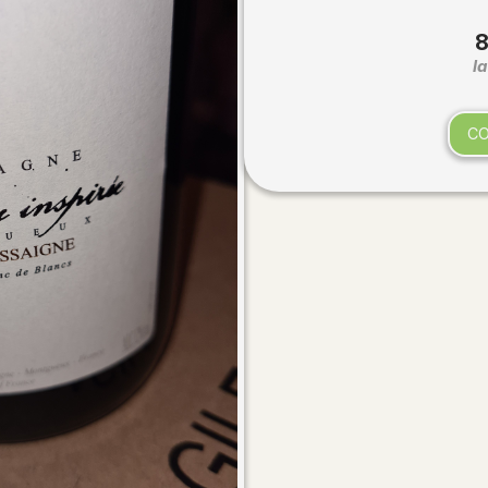
8
la
C