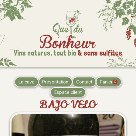
Vins natures,
tout bio
& sans sulfites
La cave
Présentation
Contact
Panier
0
Espace client
BAJO VELO